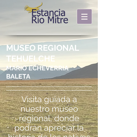
MUSEO REGIONAL
TEHUELCHE
MARIO ECHEVERRIA
BALETA
Visita guiada a
nuestro museo
regional, donde
podrán apreciar la