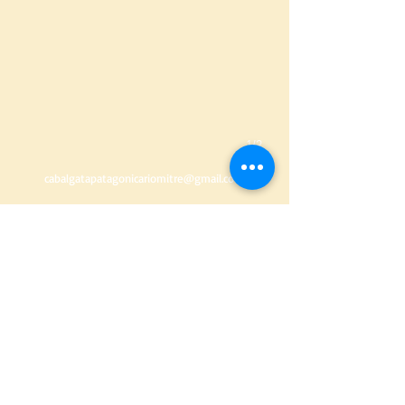
1/2
cabalgatapatagonicariomitre@gmail.com