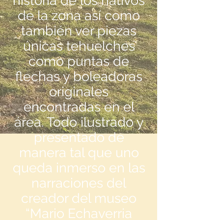
historia de los nativos
de la zona así como
también ver piezas
únicas tehuelches
como puntas de
flechas y boleadoras
originales
encontradas en el
área. Todo ilustrado y
presentado de
manera tal que uno
queda inmerso en las
narraciones del
creador del museo
“Mario Echaverria